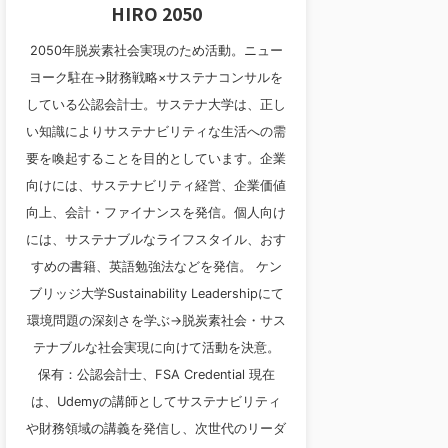
HIRO 2050
2050年脱炭素社会実現のため活動。ニュー
ヨーク駐在→財務戦略×サステナコンサルを
している公認会計士。サステナ大学は、正し
い知識によりサステナビリティな生活への需
要を喚起することを目的としています。企業
向けには、サステナビリティ経営、企業価値
向上、会計・ファイナンスを発信。個人向け
には、サステナブルなライフスタイル、おす
すめの書籍、英語勉強法などを発信。 ケン
ブリッジ大学Sustainability Leadershipにて
環境問題の深刻さを学ぶ→脱炭素社会・サス
テナブルな社会実現に向けて活動を決意。
保有：公認会計士、FSA Credential 現在
は、Udemyの講師としてサステナビリティ
や財務領域の講義を発信し、次世代のリーダ