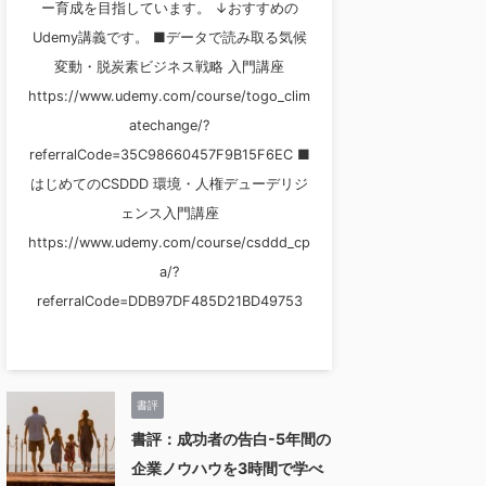
ー育成を目指しています。 ↓おすすめの
Udemy講義です。 ■データで読み取る気候
変動・脱炭素ビジネス戦略 入門講座
https://www.udemy.com/course/togo_clim
atechange/?
referralCode=35C98660457F9B15F6EC ■
はじめてのCSDDD 環境・人権デューデリジ
ェンス入門講座
https://www.udemy.com/course/csddd_cp
a/?
referralCode=DDB97DF485D21BD49753
書評
書評：成功者の告白-5年間の
企業ノウハウを3時間で学べ