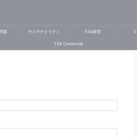
問題
サステナビリティ
ESG経営
E
FSA Credential